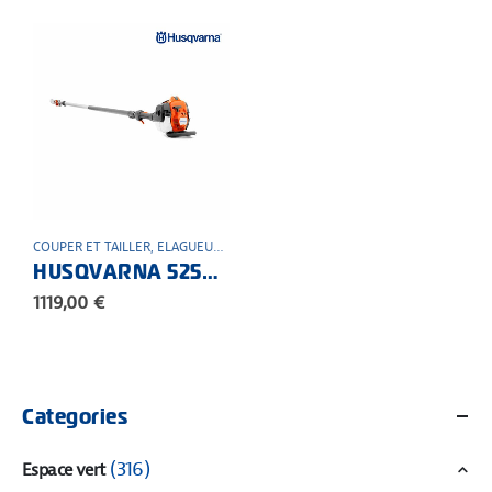
COUPER ET TAILLER
,
ELAGUEUSE SUR PERCHE
,
ESPACE VERT
,
THERMIQUE
HUSQVARNA 525PT5S Elagueuse sur perche professionnelle
1119,00
€
Categories
(316)
Espace vert