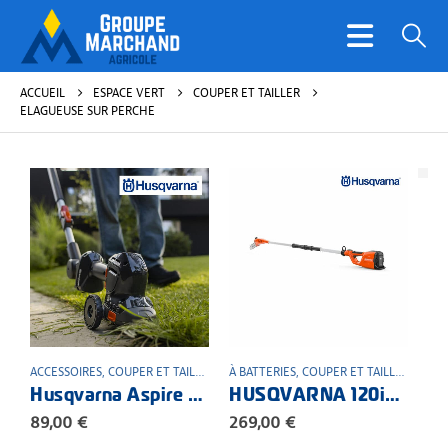
ACCUEIL
ESPACE VERT
COUPER ET TAILLER
ELAGUEUSE SUR PERCHE
ACCESSOIRES
,
COUPER ET TAILLER
,
ELAGUEUSE SUR PERCHE
À BATTERIES
,
COUPER ET TAILLER
,
ESPACE VERT
,
ELAG
Husqvarna Aspire ™ Perche P4A
HUSQVARNA 120iTK4-P PACK Combi élagueuse sur perche à batterie
89,00
€
269,00
€