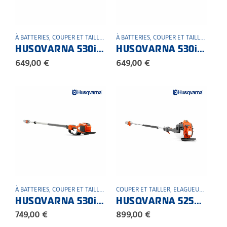
À BATTERIES
,
COUPER ET TAILLER
,
ELAGUEUSE SUR PERCHE
À BATTERIES
,
COUPER ET TAILLER
,
ESPACE VERT
,
ELAG
HUSQVARNA 530iP4 Elagueuse sur perche à batterie professionnelle
HUSQVARNA 530iPX Elagueuse sur perche à batterie professionnelle
649,00
€
649,00
€
À BATTERIES
,
COUPER ET TAILLER
,
ELAGUEUSE SUR PERCHE
COUPER ET TAILLER
,
ELAGUEUSE SUR PERCHE
,
ESPACE VERT
HUSQVARNA 530iPT5 Elagueuse sur perche à batterie professionnelle
HUSQVARNA 525P4S Elagueuse sur perche professionnelle
749,00
€
899,00
€