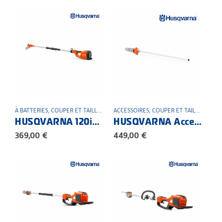
À BATTERIES
,
COUPER ET TAILLER
,
ELAGUEUSE SUR PERCHE
ACCESSOIRES
,
COUPER ET TAILLER
,
ESPACE VERT
,
ELAG
HUSQVARNA 120iTK4-P PACK Bli10+QC80 Combi élagueuse sur perche à batterie
HUSQVARNA Accessoires pour élagueuse sur perche PAX1100
369,00
€
449,00
€