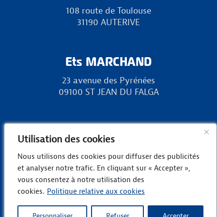
108 route de Toulouse
31190 AUTERIVE
Ets MARCHAND
23 avenue des Pyrénées
09100 ST JEAN DU FALGA
RURAL 31
Utilisation des cookies
Zone Europa, chemin des Landes
Nous utilisons des cookies pour diffuser des publicités
31800 LANDORTHE
et analyser notre trafic. En cliquant sur « Accepter »,
vous consentez à notre utilisation des
cookies.
Politique relative aux cookies
Copyright © Groupe Marchand -
Mentions
légales
-
Politique de confidentialité
Personnaliser
Refuser
Accepter