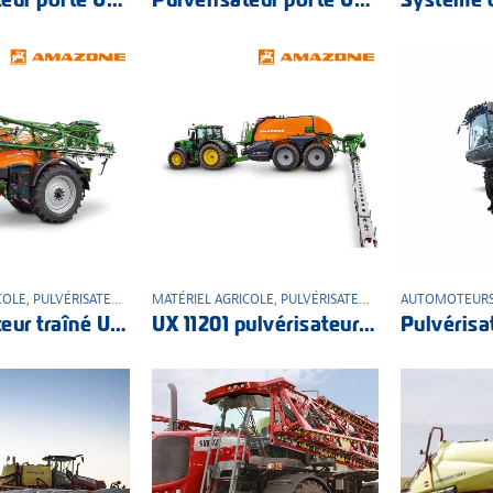
COLE
,
PULVÉRISATEUR
,
TRAINÉS
MATÉRIEL AGRICOLE
,
PULVÉRISATEUR
,
TRAINÉS
AUTOMOTEUR
Pulvérisateur traîné UX Special
UX 11201 pulvérisateur traîné