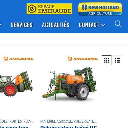
SERVICES
ACTUALITÉS
CONTACT
ICOLE
,
PORTÉS
,
PULVÉRISATEUR
MATÉRIEL AGRICOLE
,
PULVÉRISATEUR
,
TRAINÉS
Système de cuve frontale pour les pulvérisateurs portés UF
Pulvérisateur traîné UG