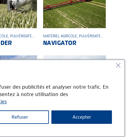
ICOLE
,
PULVÉRISATEUR
,
TRAINÉS
MATÉRIEL AGRICOLE
,
PULVÉRISATEUR
,
TRAINÉS
DER
NAVIGATOR
user des publicités et analyser notre trafic. En
sentez à notre utilisation des
ies
Refuser
Accepter
ICOLE
,
PORTÉS
,
PULVÉRISATEUR
MATÉRIEL AGRICOLE
,
PORTÉS
,
PULVÉRISATEUR
NK