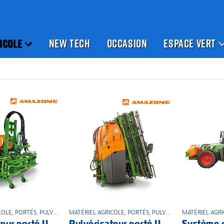
ICOLE
NEW TECH
OCCASION
ESPACE VERT
COLE
,
PORTÉS
,
PULVÉRISATEUR
MATÉRIEL AGRICOLE
,
PORTÉS
,
PULVÉRISATEUR
MATÉRIEL AGR
Pulvérisateur porté UF 01
Pulvérisateur porté UF 02