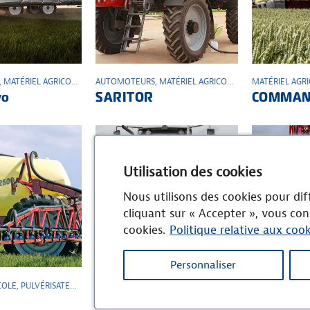
,
MATÉRIEL AGRICOLE
,
PULVÉRISATEUR
AUTOMOTEURS
,
MATÉRIEL AGRICOLE
,
PULVÉRISATEUR
MATÉRIEL AGR
vo
SARITOR
COMMAN
Utilisation des cookies
Nous utilisons des cookies pour diff
cliquant sur « Accepter », vous con
cookies.
Politique relative aux cook
Personnaliser
COLE
,
PULVÉRISATEUR
,
TRAINÉS
MATÉRIEL AGRICOLE
,
PORTÉS
,
PULVÉRISATEUR
MATÉRIEL AGR
MEGA
MASTER