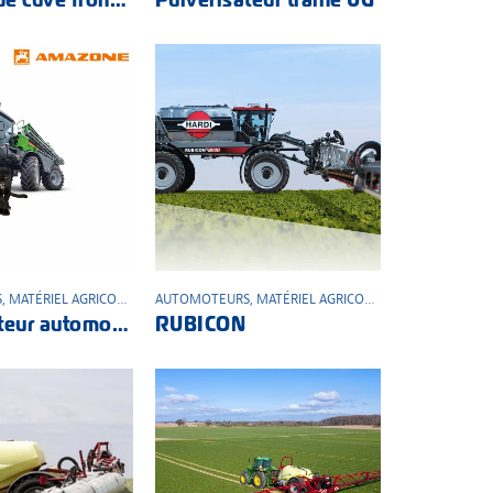
S
,
MATÉRIEL AGRICOLE
,
PULVÉRISATEUR
AUTOMOTEURS
,
MATÉRIEL AGRICOLE
,
PULVÉRISATEUR
Pulvérisateur automoteur Pantera 4504
RUBICON