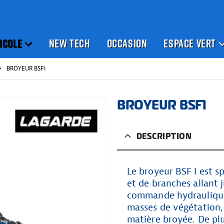
ICOLE
NEW TECH
OCCASION
ESPACE VERT
BROYEUR BSF1
BROYEUR BSF1
DESCRIPTION
Le broyeur BSF I est s
et de branches allant 
commande hydraulique,
masses de végétation,
matière broyée. De plus