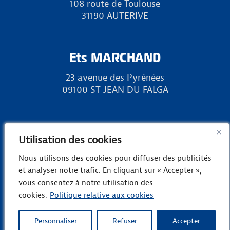
108 route de Toulouse
31190 AUTERIVE
Ets MARCHAND
23 avenue des Pyrénées
09100 ST JEAN DU FALGA
RURAL 31
Utilisation des cookies
Zone Europa, chemin des Landes
Nous utilisons des cookies pour diffuser des publicités
31800 LANDORTHE
et analyser notre trafic. En cliquant sur « Accepter »,
vous consentez à notre utilisation des
cookies.
Politique relative aux cookies
Copyright © Groupe Marchand -
Mentions
légales
-
Politique de confidentialité
Personnaliser
Refuser
Accepter