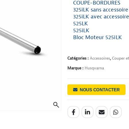
COUPE-BORDURES
325iLK sans accessoir
325iLK avec accessoir
525LK
525iLK
Bloc Moteur 525iLK
Catégories :
Accessoires
,
Couper et
Marque :
Husqvarna
NOUS CONTACTER