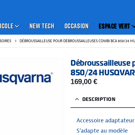
ICOLE
NEW TECH
OCCASION
ESPACE VERT
SOIRES
DÉBROUSSAILLEUSE POUR DÉBROUSSAILLEUSES COMBI BCA 850/24 
Débroussailleuse 
850/24 HUSQVA
169,00
€
DESCRIPTION
Accessoire adaptateur
S’adapte au modèle