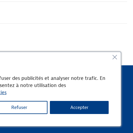
user des publicités et analyser notre trafic. En
RURAL 31
sentez à notre utilisation des
Zone Europa, chemin des Landes
ies
31800 LANDORTHE
Refuser
Accepter
nfidentialité