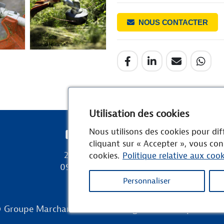
NOUS CONTACTER
Utilisation des cookies
Nous utilisons des cookies pour diff
Ets MARCHAND
cliquant sur « Accepter », vous con
23 avenue des Pyrénées
cookies.
Politique relative aux cook
09100 ST JEAN DU FALGA
Personnaliser
© Groupe Marchand -
Mentions légales
-
Politique de co