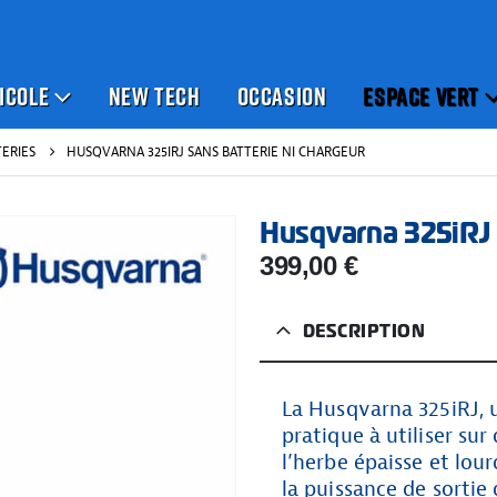
ICOLE
NEW TECH
OCCASION
ESPACE VERT
TERIES
HUSQVARNA 325IRJ​ SANS BATTERIE NI CHARGEUR
Husqvarna 325iRJ​ 
399,00
€
DESCRIPTION
La Husqvarna 325iRJ, u
pratique à utiliser su
l’herbe épaisse et lou
la puissance de sortie