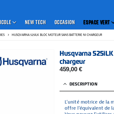
ICOLE
NEW TECH
OCCASION
ESPACE VERT
IES
HUSQVARNA 525ILK BLOC MOTEUR SANS BATTERIE NI CHARGEUR
Husqvarna 525iLK 
chargeur
459,00
€
DESCRIPTION
L’unité motrice de la
offre l’équivalent de 