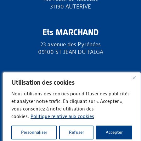
31190 AUTERIVE
Ets MARCHAND
23 avenue des Pyrénées
09100 ST JEAN DU FALGA
RURAL 31
Utilisation des cookies
Zone Europa, chemin des Landes
Nous utilisons des cookies pour diffuser des publicités
31800 LANDORTHE
et analyser notre trafic. En cliquant sur « Accepter »,
vous consentez à notre utilisation des
cookies.
Politique relative aux cookies
Copyright © Groupe Marchand -
Mentions
légales
-
Politique de confidentialité
Personnaliser
Refuser
Accepter