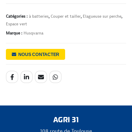
Catégories :
à batteries
,
Couper et tailler
,
Elagueuse sur perche
,
Espace vert
Marque :
Husqvarna
NOUS CONTACTER
AGRI 31
108 route de Toulouse