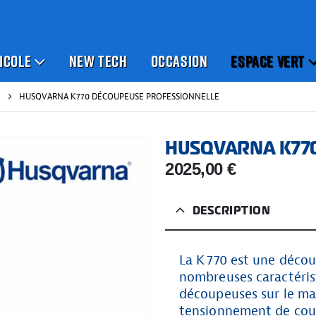
ICOLE
NEW TECH
OCCASION
ESPACE VERT
HUSQVARNA K770 DÉCOUPEUSE PROFESSIONNELLE
HUSQVARNA K770 
2025,00
€
DESCRIPTION
La K 770 est une déco
nombreuses caractérist
découpeuses sur le ma
tensionnement de cour