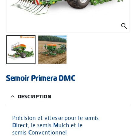
Semoir Primera DMC
DESCRIPTION
Précision et vitesse pour le semis
D
irect, le semis
M
ulch et le
semis
C
onventionnel