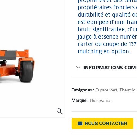
propriétés et des terra
propriétaires fonciers 
durabilité et qualité 
est équipée d’une tra
bruit significative, d
jauge à essence numéri
carter de coupe de 137
mulching en option.
INFORMATIONS COM
Catégories :
Espace vert
,
Thermiq
Marque :
Husqvarna
NOUS CONTACTER