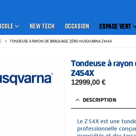
ICOLE
NEW TECH
OCCASION
ESPACE VERT
E
TONDEUSE À RAYON DE BRAQUAGE ZÉRO HUSQVARNA Z454X
Tondeuse à rayon
Z454X
12999,00
€
DESCRIPTION
Le Z 54X est une tond
professionnelle conçue