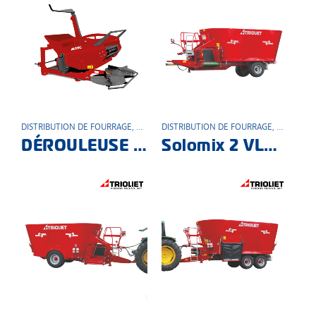
DISTRIBUTION DE FOURRAGE
,
MATÉRIEL AGRICOLE
DISTRIBUTION DE FOURRAGE
,
MATÉRIEL
DÉROULEUSE PORTÉE DR180PI
Solomix 2 VLH Mélangeuse