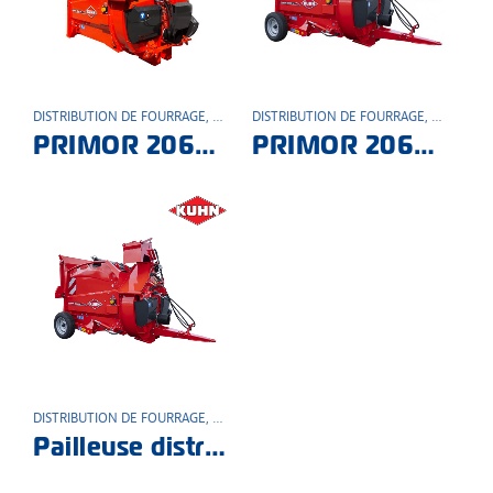
DISTRIBUTION DE FOURRAGE
,
MATÉRIEL AGRICOLE
DISTRIBUTION DE FOURRAGE
,
MATÉRIEL
PRIMOR 2060 M portée
PRIMOR 2060 M semi-portée
DISTRIBUTION DE FOURRAGE
,
MATÉRIEL AGRICOLE
Pailleuse distributrice semi-portée PRIMOR 2060 M